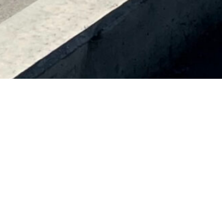
WEB受付・WEB問診をご活用ください。
2023.12.31
看護師さん募集
2026.08.06
夏季休業のおしらせ
2026.06.24
WEB順番受付についてよくあるご質問
2026.05.23
舌下免疫療法開始を希望される方へ（6月1日から開
2026.05.20
始します）
お知らせ
当院における発熱外来について
2024.11.23
WEB受付された方 診察時刻のめやす
2024.11.22
WEB受付・WEB問診をご活用ください。
2023.12.31
看護師さん募集
2026.08.06